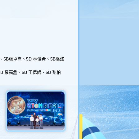
桐、5B張卓熹、5D 林俊希、5B潘諾
5B 羅高丞、5B 王偲語、5B 黎柏