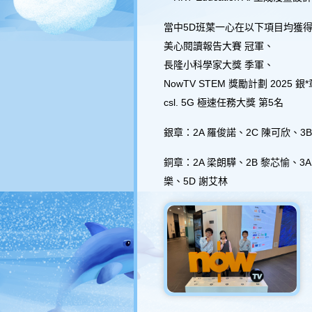
傳媒快訊
當中5D班葉一心在以下項目均獲
呂小校報
美心閱讀報告大賽 冠軍、
聯絡方法
長隆小科學家大獎 季軍、
辦公時間
NowTV STEM 獎勵計劃 2025 銀*
csl. 5G 極速任務大獎 第5名
銀章：2A 羅俊諾、2C 陳可欣、3
銅章：2A 梁朗驊、2B 黎芯愉、3A
樂、5D 謝艾林