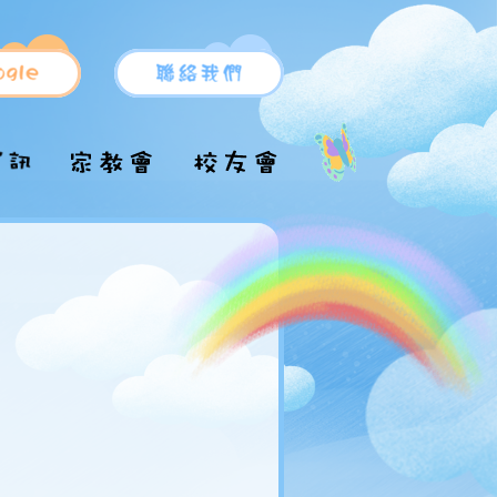
小一新生支援
小一申請
升中派位
小一備取生入學申
升中推薦信表格
校服/運動服
請
升中資訊
校車
小一自行分配學位
各區中學名單
結果
術