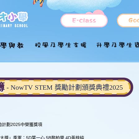
國家安全教育
福音工作
小一入學資訊
管理架構
上課時間表
德育及公民教育
升中
推行「國民教育」
各持份者的角色
簿
課程特色
課外活動
學童服務
- NowTV STEM 獎勵計劃頒獎典禮2025
學校歷史
全方位學習
目的
國家安全教育參考
照顧學習多樣性
插班生申請
學校願景及使命
STEM教育
資優教育
校隊
資料及網頁
學科簡介
校訓及校歌
課室及設施分佈
融合教育
中文科
興趣班
家課政策
法團校董會
設施介紹
周年校務報告
English
周五活動課
獎勵計劃2025中榮獲獎項
評估政策
學校發展計劃書
處理投訴政策及程
數學科
一體一藝一學
序
畫設計大獎」季軍：
5D葉一心 5B黎柏樂 4D黃梓純