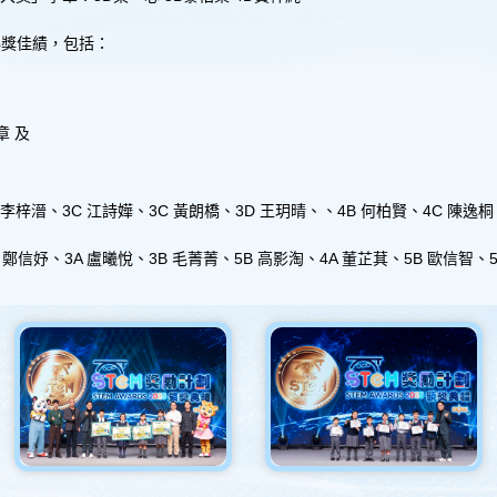
周年校務計劃書
常識科
學校活動
防止性騒擾政策
得獎佳績，包括：
校本課後學習及支
視藝科
援計劃
全年適用書表
音樂科
全方位學習及姊妹
體育科
章 及
學校津貼
倫理及宗教科
全方位學習津貼運
用
電腦科
B李梓溍、3C 江詩嬅、3C 黃朗橋、3D 王玥晴、
、4B 何柏賢、4C 陳逸
姊妹學校計劃
普通話科
 鄭信妤、3A 盧曦悅、3B 毛菁菁、5B 高影淘
、
4A 董芷萁、5B 歐信智、
學生活動支援津貼
圖書
支援非華語學童的
中文學與教