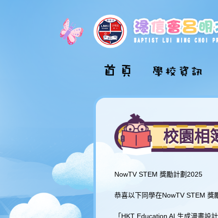
校長的話
學校介紹影片
校園相
學校概覽
學校組織圖
校舍巡禮
NowTV STEM 獎勵計劃2025
學校發展計劃
恭喜以下同學在NowTV STEM 
學校文件
「HKT Education AI 生成漫