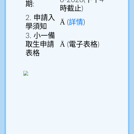
6-2026(下午4
期:
時截止)
2. 申請入
Ä
(
詳情
)
學須知
3. 小一備
Ä
取生申請
(電子表格)
表格