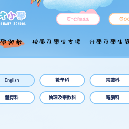
國家安全教育
福音工作
小一入學資訊
管理架構
上課時間表
德育及公民教育
升中
推行「國民教育」
各持份者的角色
課程特色
課外活動
學童服務
學校歷史
全方位學習
目的
English
數學科
常識科
國家安全教育參考
照顧學習多樣性
插班生申請
學校願景及使命
STEM教育
資優教育
校隊
資料及網頁
體育科
倫理及宗教科
電腦科
學科簡介
校訓及校歌
課室及設施分佈
融合教育
中文科
興趣班
家課政策
法團校董會
設施介紹
周年校務報告
English
周五活動課
評估政策
學校發展計劃書
處理投訴政策及程
數學科
一體一藝一學
序