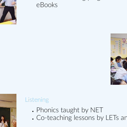
eBooks
Listening
Phonics taught by NET
Co-teaching lessons by LETs a