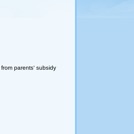
t
from parents' subsidy