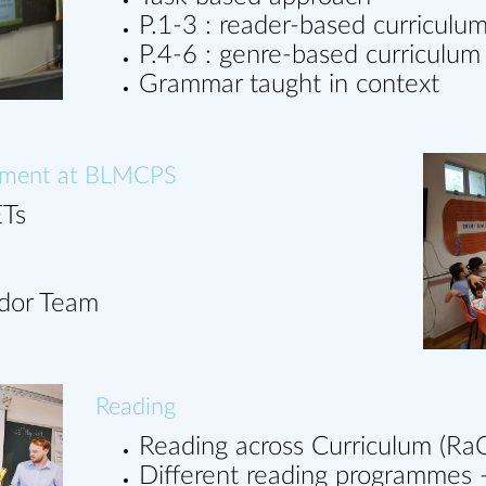
P.1-3 : reader-based curriculu
P.4-6 : genre-based curriculum
Grammar taught in context
onment at BLMCPS
ETs
dor Team
Reading
Reading across Curriculum (Ra
Different reading programmes 