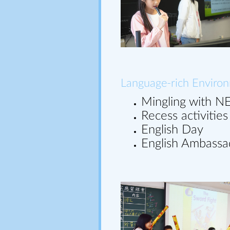
Language-rich Envir
Mingling with N
Recess activities
English Day
English Ambassa