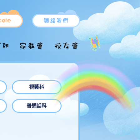
小一新生支援
小一申請
升中派位
小一備取生入學申
升中推薦信表格
校服/運動服
視藝科
請
升中資訊
校車
小一自行分配學位
普通話科
各區中學名單
結果
術