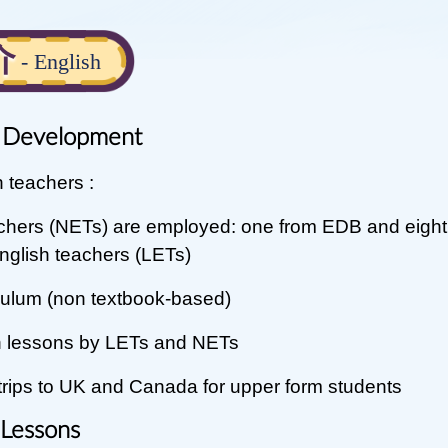
周年校務計劃書
常識科
學校活動
防止性騒擾政策
校本課後學習及支
視藝科
介
- English
援計劃
全年適用書表
音樂科
全方位學習及姊妹
體育科
學校津貼
sh Development
倫理及宗教科
全方位學習津貼運
用
h teachers :
電腦科
姊妹學校計劃
achers (NETs) are employed: one from EDB and eigh
普通話科
學生活動支援津貼
nglish teachers (LETs)
圖書
支援非華語學童的
ulum (non t
extbook-based)
中文學與教
h lessons by LETs and NETs
ips to UK and Canada for upper form students
 Lessons