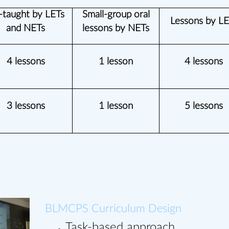
-taught by LETs
Small-group oral
Lessons by LE
and NETs
lessons by NETs
4 lessons
1 lesson
4 lessons
3 lessons
1 lesson
5 lessons
BLMCPS Curriculum Design
T
ask-based approach