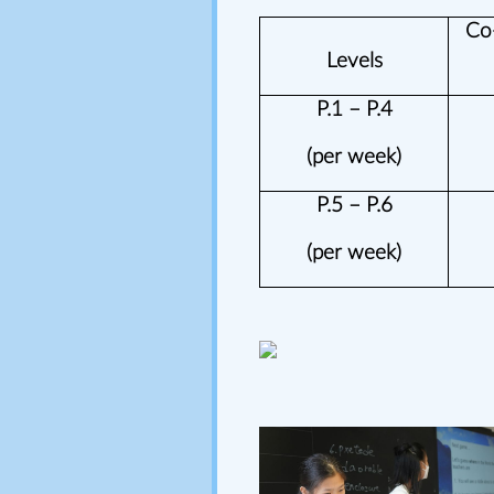
Co
Levels
P.1 – P.4
(per week)
P.5 – P.6
(per week)