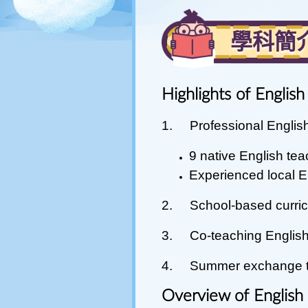
傳媒快訊
呂小校報
學科簡
聯絡方法
辦公時間
Highlights of Engli
1.
Professional Englis
9 native English te
Experienced l
ocal E
2.
School-based curric
3.
Co-teaching Englis
4.
Summer exchange tr
Overview of English