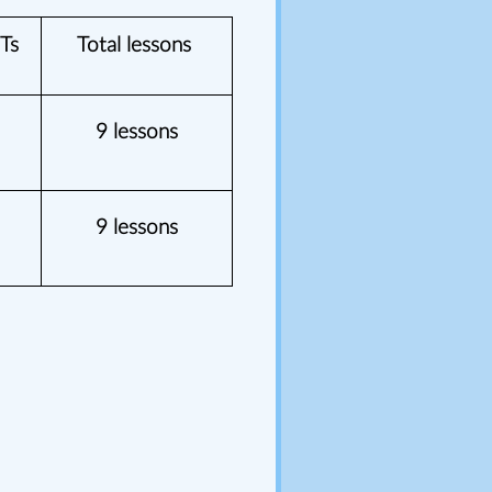
Ts
Total lessons
9 lessons
9 lessons