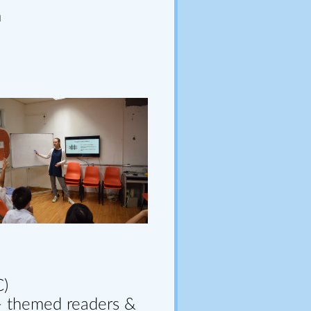
m
C)
- themed readers &