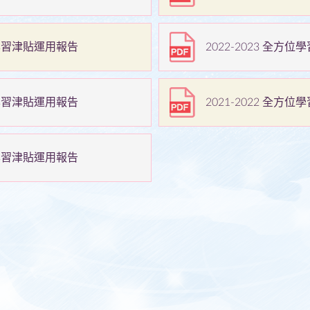
周年校務計劃書
常識科
學校活動
防止性騒擾政策
校本課後學習及支
視藝科
援計劃
全年適用書表
方位學習津貼運用報告
2022-2023 全方
音樂科
全方位學習及姊妹
體育科
學校津貼
方位學習津貼運用報告
2021-2022 全方
倫理及宗教科
全方位學習津貼運
用
電腦科
姊妹學校計劃
普通話科
方位學習津貼運用報告
學生活動支援津貼
圖書
支援非華語學童的
中文學與教