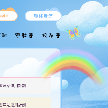
小一新生支援
小一申請
升中派位
小一備取生入學申
升中推薦信表格
校服/運動服
請
升中資訊
校車
小一自行分配學位
各區中學名單
結果
位學習津貼運用計劃
術
位學習津貼運用計劃