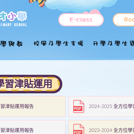
國家安全教育
福音工作
小一入學資訊
管理架構
上課時間表
德育及公民教育
升中
推行「國民教育」
各持份者的角色
學習津貼運用
課程特色
課外活動
學童服務
學校歷史
全方位學習
目的
國家安全教育參考
照顧學習多樣性
插班生申請
學校願景及使命
STEM教育
資優教育
校隊
資料及網頁
學科簡介
校訓及校歌
課室及設施分佈
融合教育
中文科
興趣班
方位學習津貼運用報告
2024-2025 全方
家課政策
法團校董會
設施介紹
周年校務報告
English
周五活動課
評估政策
學校發展計劃書
處理投訴政策及程
數學科
一體一藝一學
方位學習津貼運用報告
2023-2024 全方
序