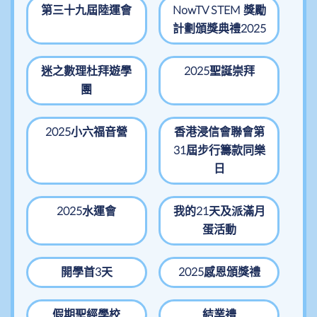
第三十九屆陸運會
NowTV STEM 獎勵
計劃頒獎典禮2025
迷之數理杜拜遊學
2025聖誕崇拜
團
2025小六福音營
香港浸信會聯會第
31屆步行籌款同樂
日
2025水運會
我的21天及派滿月
蛋活動
開學首3天
2025感恩頒獎禮
假期聖經學校
結業禮