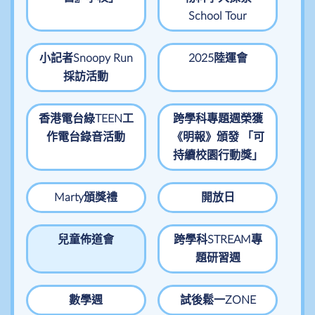
School Tour
小記者Snoopy Run
2025陸運會
採訪活動
香港電台綠TEEN工
跨學科專題週榮獲
作電台錄音活動
《明報》頒發 「可
持續校園行動獎」
Marty頒獎禮
開放日
兒童佈道會
跨學科STREAM專
題研習週
數學週
試後鬆一ZONE