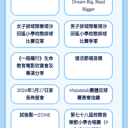
Dream Big, Read
Bigger
女子排球隊奪得沙
男子排球隊奪得沙
田區小學校際排球
田區小學校際排球
比賽亞軍
比賽季軍
《一路瞳行》生命
復活節福音週
教育電影欣賞會及
導演分享
2026年3月27日家
Matatalab團體足球
長佈道會
賽勇奪佳績
試後鬆一ZONE
第七十八屆校際音
樂節小學合唱團（9