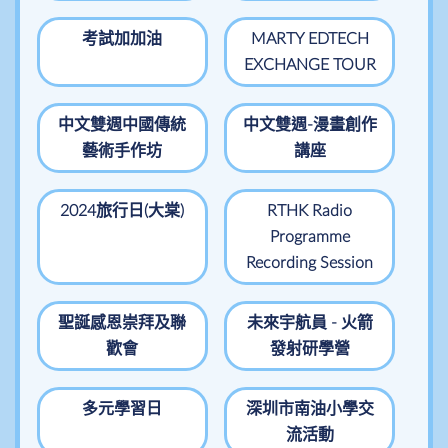
考試加加油
MARTY EDTECH
EXCHANGE TOUR
中文雙週中國傳統
中文雙週-漫畫創作
藝術手作坊
講座
2024旅行日(大棠)
RTHK Radio
Programme
Recording Session
聖誕感恩崇拜及聯
未來宇航員 - 火箭
歡會
發射研學營
多元學習日
深圳市南油小學交
流活動