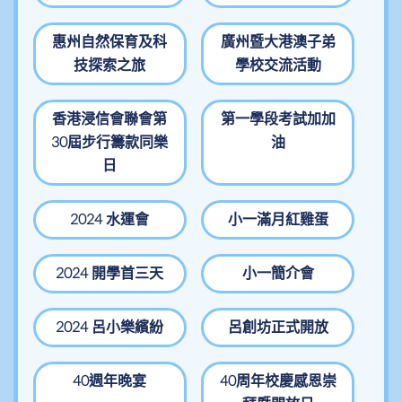
惠州自然保育及科
廣州暨大港澳子弟
技探索之旅
學校交流活動
香港浸信會聯會第
第一學段考試加加
30屆步行籌款同樂
油
日
2024 水運會
小一滿月紅雞蛋
2024 開學首三天
小一簡介會
2024 呂小樂繽紛
呂創坊正式開放
40週年晚宴
40周年校慶感恩崇