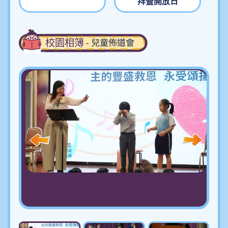
拜暨開放日
校園相簿
- 兒童佈道會