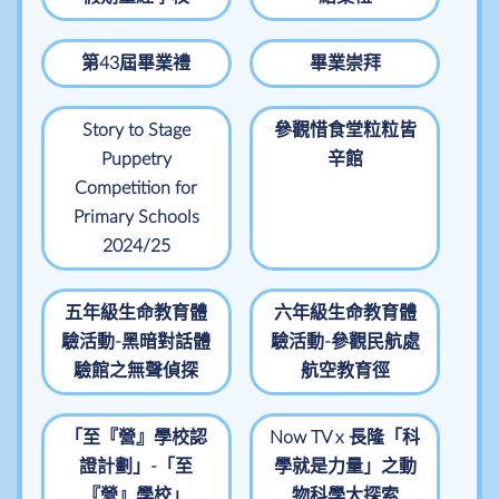
第43屆畢業禮
畢業崇拜
Story to Stage
參觀惜食堂粒粒皆
Puppetry
辛館
Competition for
Primary Schools
2024/25
五年級生命教育體
六年級生命教育體
驗活動-黑暗對話體
驗活動-參觀民航處
驗館之無聲偵探
航空教育徑
「至『營』學校認
Now TV x 長隆「科
證計劃」-「至
學就是力量」之動
『營』學校」
物科學大探索