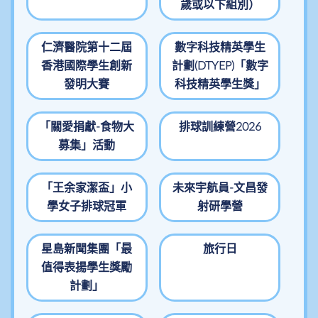
歲或以下組別）
仁濟醫院第十二屆
數字科技精英學生
香港國際學生創新
計劃(DTYEP)「數字
發明大賽
科技精英學生獎」
「關愛捐獻-食物大
排球訓練營2026
募集」活動
「王余家潔盃」小
未來宇航員-文昌發
學女子排球冠軍
射研學營
星島新聞集團「最
旅行日
值得表揚學生獎勵
計劃」