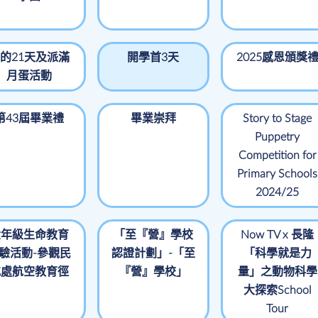
的21天及派滿
開學首3天
2025感恩頒獎
月蛋活動
第43屆畢業禮
畢業崇拜
Story to Stage
Puppetry
Competition for
Primary Schools
2024/25
六年級生命教育
「至『營』學校
Now TV x 長隆
驗活動-參觀民
認證計劃」-「至
「科學就是力
航處航空教育徑
『營』學校」
量」之動物科學
大探索School
Tour