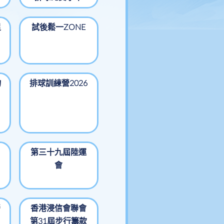
足
試後鬆一ZONE
物
排球訓練營2026
第三十九屆陸運
會
營
香港浸信會聯會
第31屆步行籌款