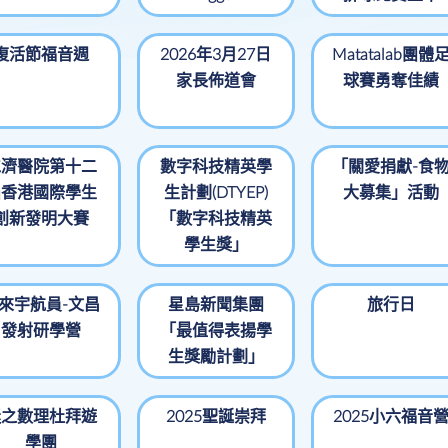
周年校務計劃書
常識科
學校活動
防止性騒擾政策
校本課後學習及支
視藝科
復活節福音週
2026年3月27日
Matatalab團體
援計劃
全年適用書表
家長佈道會
音樂科
球賽勇奪佳績
全方位學習及姊妹
體育科
學校津貼
倫理及宗教科
全方位學習津貼運
仁濟醫院第十二
數字科技精英學
「關愛捐獻-食
用
電腦科
屆香港國際學生
生計劃(DTYEP)
大募集」活動
姊妹學校計劃
創新發明大賽
「數字科技精英
普通話科
學生獎」
學生活動支援津貼
圖書
支援非華語學童的
來宇航員-文昌
中文學與教
星島新聞集團
旅行日
發射研學營
「最值得表揚學
生獎勵計劃」
迷之數理杜拜遊
2025聖誕崇拜
2025小六福音
學團