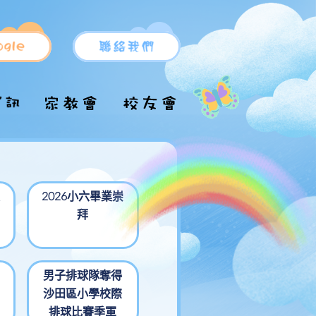
小一新生支援
小一申請
升中派位
小一備取生入學申
升中推薦信表格
校服/運動服
2026小六畢業崇
請
拜
升中資訊
校車
小一自行分配學位
各區中學名單
結果
男子排球隊奪得
沙田區小學校際
術
排球比賽季軍