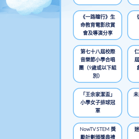
傳媒快訊
呂小校報
《一路瞳行》生
聯絡方法
命教育電影欣賞
會及導演分享
辦公時間
第七十八屆校際
音樂節小學合唱
團（9歲或以下組
別）
「王余家潔盃」
未
小學女子排球冠
軍
NowTV STEM 獎
勵計劃頒獎典禮