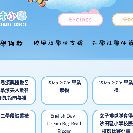
國家安全教育
福音工作
小一入學資訊
管理架構
上課時間表
德育及公民教育
升中
推行「國民教育」
各持份者的角色
課程特色
課外活動
學童服務
學校歷史
全方位學習
目的
感恩頒獎禮暨呂
2025-2026 畢業
2025-2026 畢業
國家安全教育參考
吳慕潔夫人數智
聚餐
禮
照顧學習多樣性
插班生申請
學校願景及使命
STEM教育
資優教育
校隊
資料及網頁
創知館開幕禮
學科簡介
校訓及校歌
課室及設施分佈
融合教育
中文科
興趣班
家課政策
法團校董會
設施介紹
周年校務報告
English
周五活動課
第二學段結業禮
English Day -
女子排球隊奪得
評估政策
Dream Big, Read
沙田區小學校際
學校發展計劃書
處理投訴政策及程
數學科
一體一藝一學
序
Bigger
排球比賽亞軍