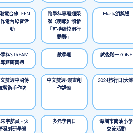
港電台綠TEEN
跨學科專題週榮
Marty頒獎禮
工作電台錄音活
獲《明報》頒發
動
「可持續校園行
動獎」
學科STREAM
數學週
試後鬆一ZONE
專題研習週
中文雙週中國傳
中文雙週-漫畫創
2024旅行日(大棠
統藝術手作坊
作講座
來宇航員 - 火
多元學習日
深圳市南油小學
箭發射研學營
交流活動