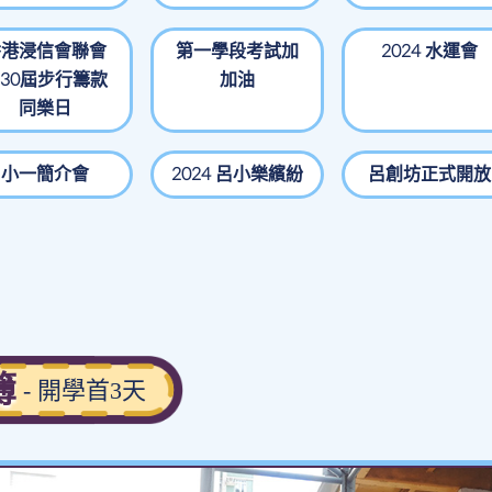
香港浸信會聯會
第一學段考試加
2024 水運會
30屆步行籌款
加油
同樂日
小一簡介會
2024 呂小樂繽紛
呂創坊正式開放
簿
- 開學首3天