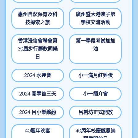
惠州自然保育及科
廣州暨大港澳子弟
技探索之旅
學校交流活動
香港浸信會聯會第
第一學段考試加加
30屆步行籌款同樂
油
日
2024 水運會
小一滿月紅雞蛋
2024 開學首三天
小一簡介會
2024 呂小樂繽紛
呂創坊正式開放
40週年晚宴
40周年校慶感恩崇