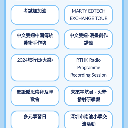
考試加加油
MARTY EDTECH
EXCHANGE TOUR
中文雙週中國傳統
中文雙週-漫畫創作
藝術手作坊
講座
2024旅行日(大棠)
RTHK Radio
Programme
Recording Session
聖誕感恩崇拜及聯
未來宇航員 - 火箭
歡會
發射研學營
多元學習日
深圳市南油小學交
流活動