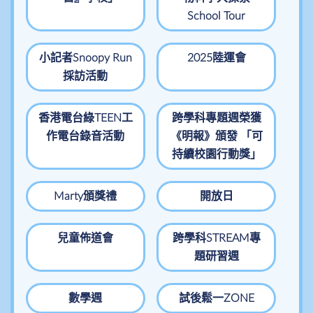
School Tour
小記者Snoopy Run
2025陸運會
採訪活動
香港電台綠TEEN工
跨學科專題週榮獲
作電台錄音活動
《明報》頒發 「可
持續校園行動獎」
Marty頒獎禮
開放日
兒童佈道會
跨學科STREAM專
題研習週
數學週
試後鬆一ZONE