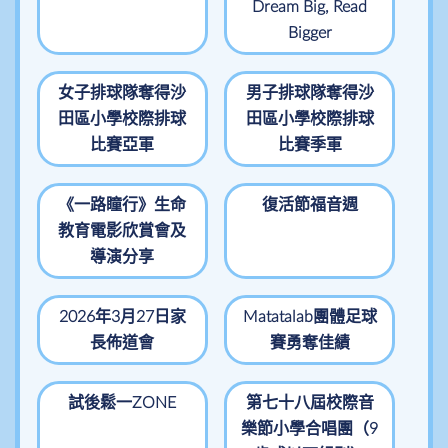
Dream Big, Read
Bigger
女子排球隊奪得沙
男子排球隊奪得沙
田區小學校際排球
田區小學校際排球
比賽亞軍
比賽季軍
《一路瞳行》生命
復活節福音週
教育電影欣賞會及
導演分享
2026年3月27日家
Matatalab團體足球
長佈道會
賽勇奪佳績
試後鬆一ZONE
第七十八屆校際音
樂節小學合唱團（9