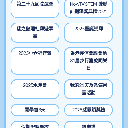
第三十九屆陸運會
NowTV STEM 獎勵
計劃頒獎典禮2025
迷之數理杜拜遊學
2025聖誕崇拜
團
2025小六福音營
香港浸信會聯會第
31屆步行籌款同樂
日
2025水運會
我的21天及派滿月
蛋活動
開學首3天
2025感恩頒獎禮
假期聖經學校
結業禮