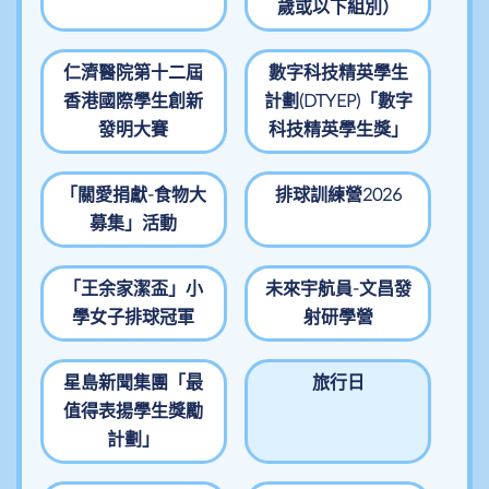
歲或以下組別）
仁濟醫院第十二屆
數字科技精英學生
香港國際學生創新
計劃(DTYEP)「數字
發明大賽
科技精英學生獎」
「關愛捐獻-食物大
排球訓練營2026
募集」活動
「王余家潔盃」小
未來宇航員-文昌發
學女子排球冠軍
射研學營
星島新聞集團「最
旅行日
值得表揚學生獎勵
計劃」