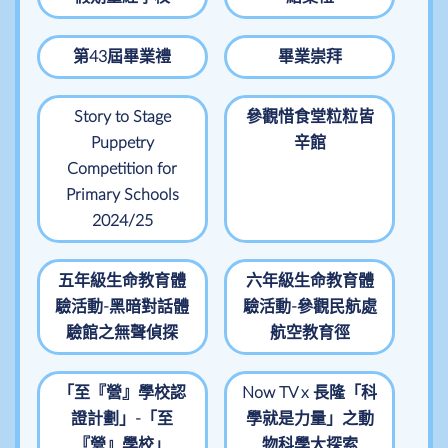
第43屆畢業禮
畢業崇拜
Story to Stage
參觀惜食堂粒粒皆
Puppetry
辛館
Competition for
Primary Schools
2024/25
五年級生命教育體
六年級生命教育體
驗活動-黑暗對話體
驗活動-參觀民航處
驗館之無聲偵探
航空教育徑
「至『營』學校認
Now TV x 長隆「科
證計劃」-「至
學就是力量」之動
『營』學校」
物科學大探索